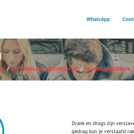
WhatsApp
Cont
n
EN
LICHAMELIJKE GEZONDHEID
MIDDELENGEBRUIK,
Drank en drugs zijn versla
gedrag kun je verslaafd rake