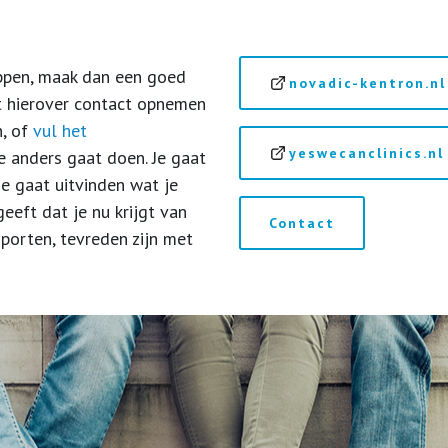
ppen, maak dan een goed
novadic-kentron.nl
nt hierover contact opnemen
h, of
vul het
yeswecanclinics.nl
je anders gaat doen. Je gaat
 je gaat uitvinden wat je
eeft dat je nu krijgt van
Contact
sporten, tevreden zijn met