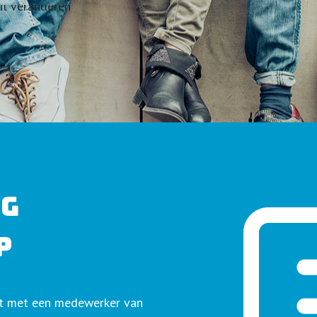
AG
P
ct met een medewerker van