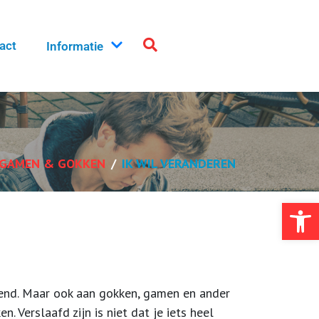
act
Informatie
 GAMEN & GOKKEN
IK WIL VERANDEREN
Toolb
vend. Maar ook aan gokken, gamen en ander
n. Verslaafd zijn is niet dat je iets heel