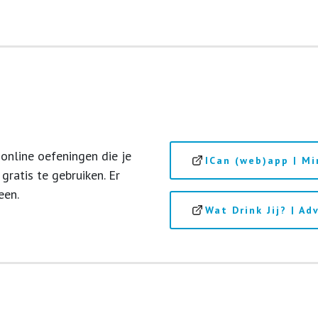
online oefeningen die je
ICan (web)app | M
ratis te gebruiken. Er
een.
Wat Drink Jij? | Ad