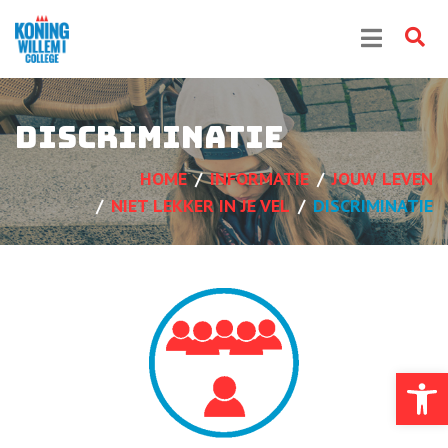
Discriminatie
HOME
INFORMATIE
JOUW LEVEN
NIET LEKKER IN JE VEL
DISCRIMINATIE
Toolb