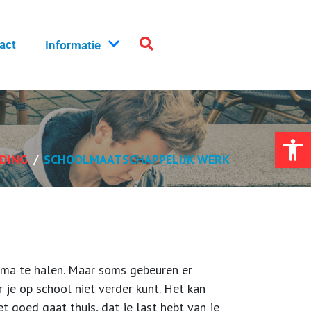
act
Informatie
Toolb
IDING
SCHOOLMAATSCHAPPELIJK WERK
loma te halen. Maar soms gebeuren er
 je op school niet verder kunt. Het kan
et goed gaat thuis, dat je last hebt van je